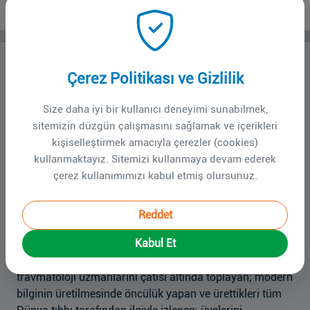
Vizyon / Misyon
Görev ve Sorumluluklar (Misyon)
Çerez Politikası ve Gizlilik
TOTBİD, Türkiye'de çalışan ortopedi ve travmatoloji
uzmanları arasında bilimsel bilgi alışverişi için gerekli
Size daha iyi bir kullanıcı deneyimi sunabilmek,
koşulları hazırlayan ve bu konuda teşvik edici çalışmalar
sitemizin düzgün çalışmasını sağlamak ve içerikleri
yapan; meslek dalının saygınlığının korunması ve
kişiselleştirmek amacıyla çerezler (cookies)
yüceltilmesi için önderlik eden; üyelerinin haklarının
kullanmaktayız. Sitemizi kullanmaya devam ederek
korunması için gerekli girişimlerde bulunan, ancak
çerez kullanımımızı kabul etmiş olursunuz.
olumsuzlukların giderilmesi için kendi özdenetim
mekanizmalarını çalıştırmaktan kaçınmayan, bir sivil
Reddet
toplum örgütüdür.
Kabul Et
Hedef ve Amaçlar (Vizyon)
TOTBİD, Türkiye'de çalışan istisnasız tüm ortopedi ve
travmatoloji uzmanlarını çatısı altında toplayan; modern
bilginin üretilmesinde öncülük yapan ve ürettikleri tüm