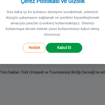
Çerez Politikası ve Gizlilik
Giriş Yap
Size daha iyi bir kullanıcı deneyimi sunabilmek, sitemizin
düzgün çalışmasını sağlamak ve içerikleri kişiselleştirmek
Şifremi Unuttum
amacıyla çerezler (cookies) kullanmaktayız. Sitemizi
kullanmaya devam ederek çerez kullanımımızı kabul etmiş
olursunuz.
Reddet
Kabul Et
Tüm hakları Türk Ortopedi ve Travmatoloji Birliği Derneği’ne aitt