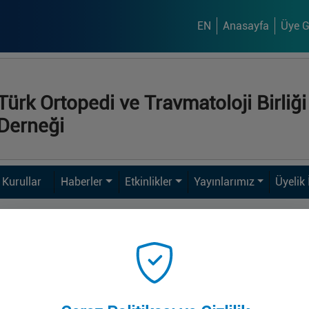
EN
Anasayfa
Üye Gi
Türk Ortopedi ve Travmatoloji Birliği
Derneği
Kurullar
Haberler
Etkinlikler
Yayınlarımız
Üyelik 
Üye Girişi