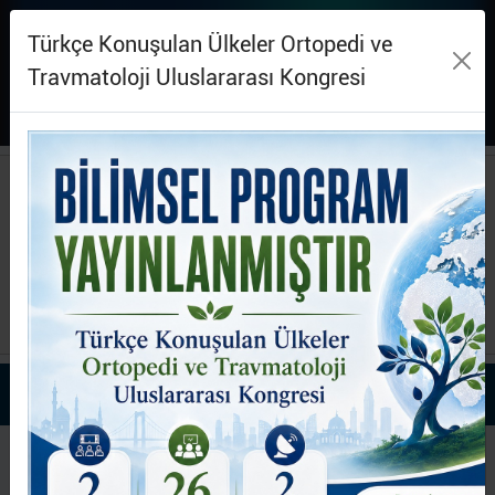
EN
Anasayfa
Üye Girişi
Türkçe Konuşulan Ülkeler Ortopedi ve
Travmatoloji Uluslararası Kongresi
Türk Ortopedi ve
Travmatoloji Birliği
Derneği
TOTBİD