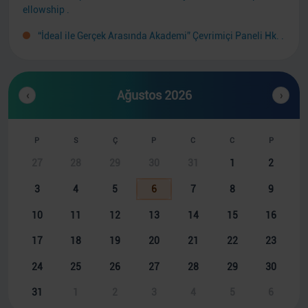
ellowship
.
“İdeal ile Gerçek Arasında Akademi” Çevrimiçi Paneli Hk.
.
14th Congress of the World Society for Reconstructive Mi
crosurgery (WSRM)
.
Ağustos 2026
‹
›
P
S
Ç
P
C
C
P
27
28
29
30
31
1
2
3
4
5
6
7
8
9
10
11
12
13
14
15
16
17
18
19
20
21
22
23
24
25
26
27
28
29
30
31
1
2
3
4
5
6