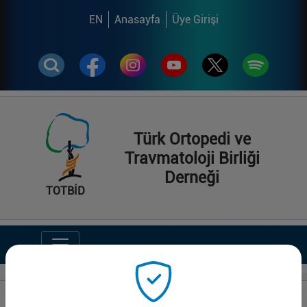
EN
Anasayfa
Üye Girişi
Türk Ortopedi ve
Travmatoloji Birliği
Derneği
TOTBİD