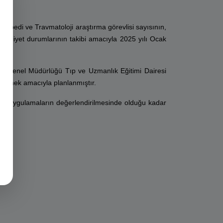
pedi ve Travmatoloji araştırma görevlisi sayısının,
mnuniyet durumlarının takibi amacıyla 2025 yılı Ocak
tleri Genel Müdürlüğü Tıp ve Uzmanlık Eğitimi Dairesi
eçirmek amacıyla planlanmıştır.
vcut uygulamaların değerlendirilmesinde olduğu kadar