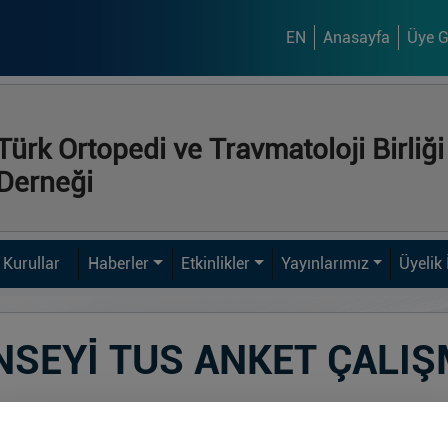
EN
Anasayfa
Üye Gi
Türk Ortopedi ve Travmatoloji Birliği
Derneği
Kurullar
Haberler
Etkinlikler
Yayınlarımız
Üyelik 
NSEYİ TUS ANKET ÇALI