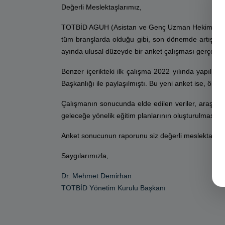
Değerli Meslektaşlarımız,
TOTBİD AGUH (Asistan ve Genç Uzman Hekimler) Kons
tüm branşlarda olduğu gibi, son dönemde artış göst
ayında ulusal düzeyde bir anket çalışması gerçekleşt
Benzer içerikteki ilk çalışma 2022 yılında yapılmı
Başkanlığı ile paylaşılmıştı. Bu yeni anket ise, ö
Çalışmanın sonucunda elde edilen veriler, araştırm
geleceğe yönelik eğitim planlarının oluşturulmasın
Anket sonucunun raporunu siz değerli meslektaşla
Saygılarımızla,
Dr. Mehmet Demirhan
TOTBİD Yönetim Kurulu Başkanı