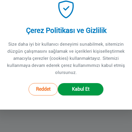
eyi tarafından, Türkiye genelinde farklı kurumlarda görev yapan Orto
ermesi üzerine; eğitim süreçlerinde karşılaştıkları sorunların ve me
Çerez Politikası ve Gizlilik
irilmiştir.
ş ve sonuçları Türk Tabipleri Birliği ve Sağlık Bakanlığı Sağlık Hizme
Size daha iyi bir kullanıcı deneyimi sunabilmek, sitemizin
nceki değerlendirmeleri güncellemek ve mevcut tabloyu yeniden gözden g
düzgün çalışmasını sağlamak ve içerikleri kişiselleştirmek
amacıyla çerezler (cookies) kullanmaktayız. Sitemizi
a görevlilerimizin eğitimle ilgili güncel durumunu yansıtmakta ve me
kullanmaya devam ederek çerez kullanımımızı kabul etmiş
da da önemli bir zemin sunmaktadır.
olursunuz.
rımızla paylaşmaktan memnuniyet duyarız.
Reddet
Kabul Et