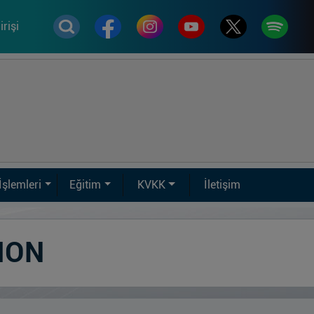
rişi
İşlemleri
Eğitim
KVKK
İletişim
ION