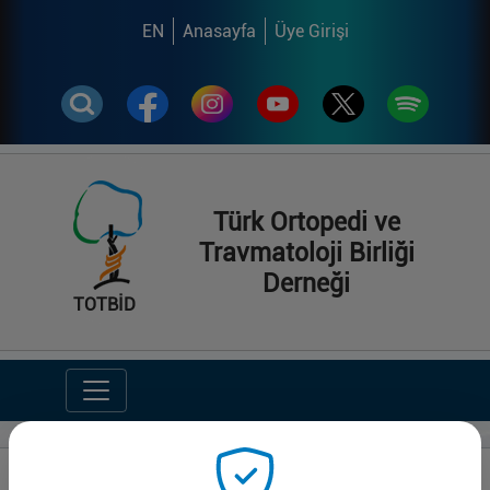
EN
Anasayfa
Üye Girişi
Türk Ortopedi ve
Travmatoloji Birliği
Derneği
TOTBİD