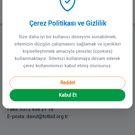
10. KEMİK VE YUMUŞAK DOKU
TÜMÖRLERİ TEMEL KURSU
Çerez Politikası ve Gizlilik
Size daha iyi bir kullanıcı deneyimi sunabilmek,
27 - 28 KASIM 2020
sitemizin düzgün çalışmasını sağlamak ve içerikleri
kişiselleştirmek amacıyla çerezler (cookies)
ONLINE EĞİTİM TOPLANTISI
kullanmaktayız. Sitemizi kullanmaya devam ederek
çerez kullanımımızı kabul etmiş olursunuz.
Bilimsel Program için tıklayınız
Başvuru formu için tıklayınız.
Reddet
İletişim:
Davut Avcı
Kabul Et
Tel: 0312 436 11 40 (204) / 0507 650 42 02
Faks: 0312 436 27 16
E-posta: davut@totbid.org.tr