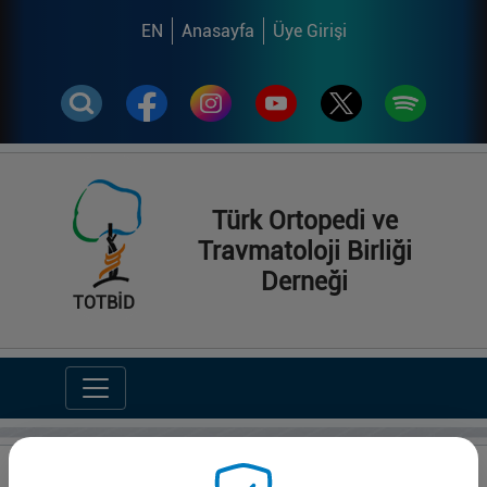
EN
Anasayfa
Üye Girişi
Türk Ortopedi ve
Travmatoloji Birliği
Derneği
TOTBİD