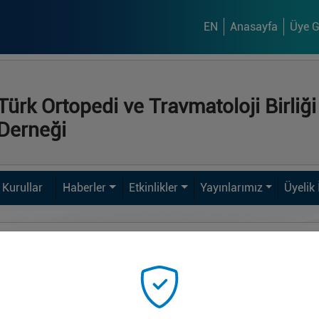
EN
Anasayfa
Üye Gi
Türk Ortopedi ve Travmatoloji Birliği
Derneği
Kurullar
Haberler
Etkinlikler
Yayınlarımız
Üyelik 
Dirsek Cerrahisi Kongresi