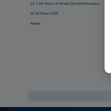
14. Türk Omuz ve Dirsek Cerrahisi Kongresi
16-18 Nisan 2026
Adana