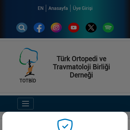
EN
Anasayfa
Üye Girişi
Türk Ortopedi ve
Travmatoloji Birliği
Derneği
TOTBİD