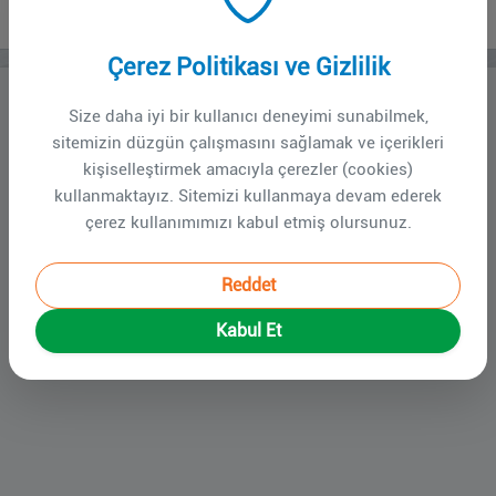
17. TUSYAD Kongresi 2025
Çerez Politikası ve Gizlilik
XVII. TUSYAD Kongresi
Size daha iyi bir kullanıcı deneyimi sunabilmek,
16 - 20 Eylül 2025
sitemizin düzgün çalışmasını sağlamak ve içerikleri
İstanbul
kişiselleştirmek amacıyla çerezler (cookies)
kullanmaktayız. Sitemizi kullanmaya devam ederek
Organizasyon firması:
Monterra Kongre
çerez kullanımımızı kabul etmiş olursunuz.
Sekreterya:
Burak Öner
Telefon:
0212 322 77 85
Reddet
Email:
tusyad@monterra.com.tr
Web:
www.tusyad.org
Kabul Et