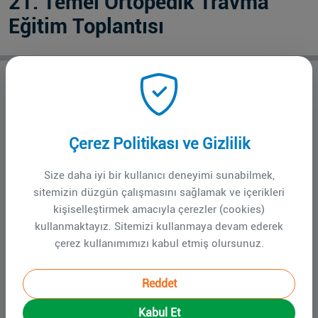
21. Temel Ortopedik Travma
Eğitim Toplantısı
21. Temel Ortopedik Travma Eğitim Toplantısı
7 – 8 Eylül 2024
Çerez Politikası ve Gizlilik
Ankara Bilkent Şehir Hastanesi
Fizik Tedavi ve Rehabilitasyon Binası, Zemin Kat
Size daha iyi bir kullanıcı deneyimi sunabilmek,
Konferans Salonu
sitemizin düzgün çalışmasını sağlamak ve içerikleri
kişiselleştirmek amacıyla çerezler (cookies)
kullanmaktayız. Sitemizi kullanmaya devam ederek
KONTENJAN DOLMUŞTUR...
çerez kullanımımızı kabul etmiş olursunuz.
Reddet
Başvuru formuna
Word
formatında ulaşmak için
Kabul Et
lütfen tıklayınız.