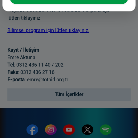
Başvuru formuna
PDF
formatında ulaşmak için
lütfen tıklayınız.
Bilimsel program için lütfen tıklayınız.
Kayıt / İletişim
Emre Aktuna
Tel
: 0312 436 11 40 / 202
Faks
: 0312 436 27 16
E-posta
: emre@totbid.org.tr
Tüm İçerikler