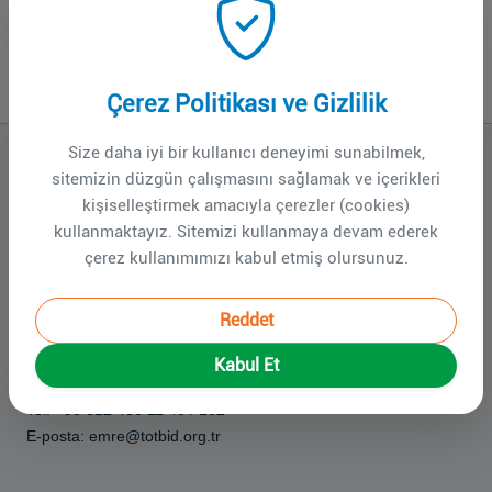
TOTBİD Doğu Anadolu Bölgesel
Toplantısı ve Bölgesel Aile
Meclisi - Elazığ
Çerez Politikası ve Gizlilik
Size daha iyi bir kullanıcı deneyimi sunabilmek,
sitemizin düzgün çalışmasını sağlamak ve içerikleri
TOTBİD Doğu Anadolu Bölgesel Toplantısı ve Bölgesel Aile
kişiselleştirmek amacıyla çerezler (cookies)
Meclisi - Elazığ
kullanmaktayız. Sitemizi kullanmaya devam ederek
6-7 Haziran 2026
çerez kullanımımızı kabul etmiş olursunuz.
Elazığ
Reddet
Kabul Et
İletişim
: Emre Aktuna
Tel: +90 312 436 11 40 / 102
E-posta: emre@totbid.org.tr