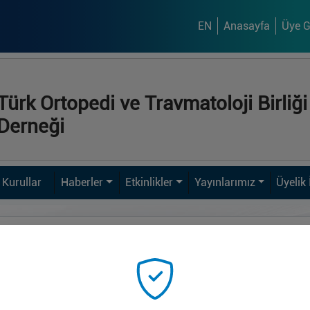
EN
Anasayfa
Üye Gi
Türk Ortopedi ve Travmatoloji Birliği
Derneği
Kurullar
Haberler
Etkinlikler
Yayınlarımız
Üyelik 
. AŞAMA SINAVI - 2022