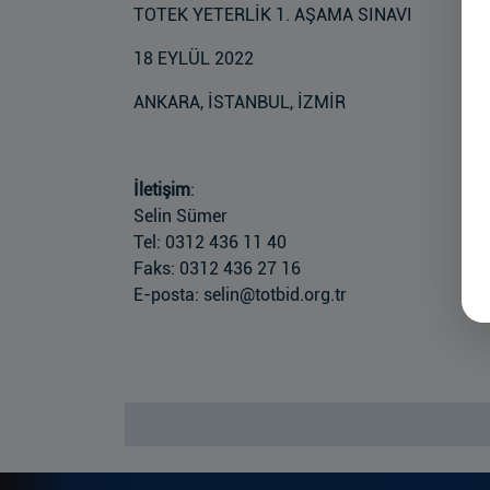
TOTEK YETERLİK 1. AŞAMA SINAVI
18 EYLÜL 2022
ANKARA, İSTANBUL, İZMİR
İletişim
:
Selin Sümer
Tel: 0312 436 11 40
Faks: 0312 436 27 16
E-posta: selin@totbid.org.tr