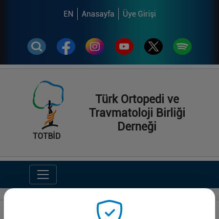
EN
Anasayfa
Üye Girişi
Türk Ortopedi ve
Travmatoloji Birliği
Derneği
TOTBİD