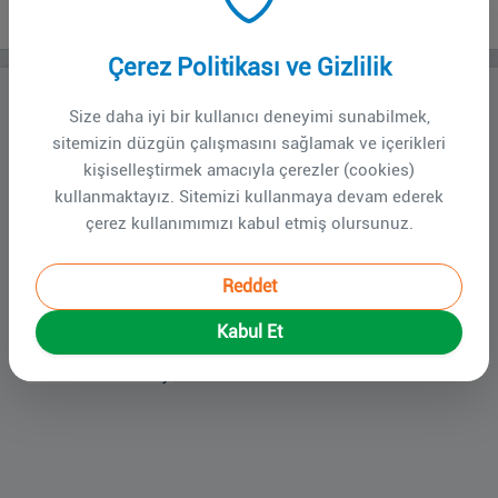
3. Ulusal Tek Sağlık Günleri
Çerez Politikası ve Gizlilik
Türk Mikrobiyoloji Cemiyeti Tek Sağlık Çalışma Grubu
Size daha iyi bir kullanıcı deneyimi sunabilmek,
tarafından 26-28 Kasım 2025 tarihlerinde Ankara Üniversitesi
sitemizin düzgün çalışmasını sağlamak ve içerikleri
kişiselleştirmek amacıyla çerezler (cookies)
Veteriner Fakültesi’nde ekte programı sunulan 3. Ulusal Tek
kullanmaktayız. Sitemizi kullanmaya devam ederek
Sağlık Günleri düzenlenecektir.
çerez kullanımımızı kabul etmiş olursunuz.
Organizasyon detaylarına
https://www.teksaglik2025.com
adresinden ulaşılmaktadır.
Reddet
Kabul Et
Program için lütfen tıklayınız.
TTB Merkez Konseyi