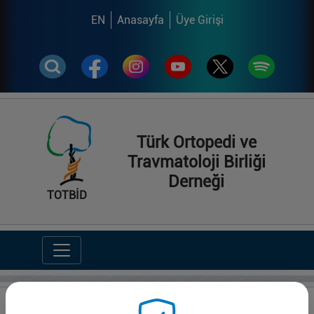
EN
Anasayfa
Üye Girişi
Türk Ortopedi ve
Travmatoloji Birliği
Derneği
TOTBİD