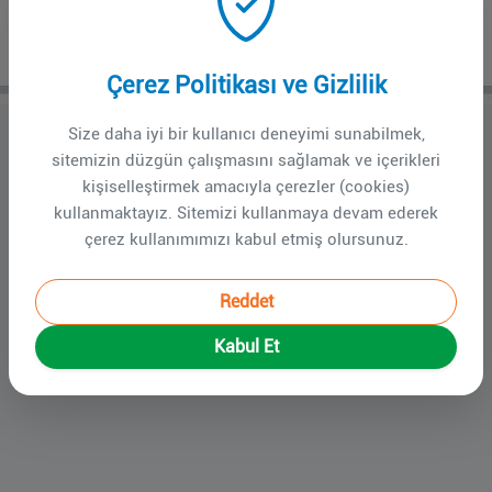
TÜRK TABİPLER BİRLİĞİ ETİK
BİLDİRGELERİ
Çerez Politikası ve Gizlilik
Size daha iyi bir kullanıcı deneyimi sunabilmek,
Türk Tabipler Birliği tarafından yayınlanan Etik Bildirgelere
sitemizin düzgün çalışmasını sağlamak ve içerikleri
ulaşmak için lütfen
tıklayınız
.
kişiselleştirmek amacıyla çerezler (cookies)
kullanmaktayız. Sitemizi kullanmaya devam ederek
çerez kullanımımızı kabul etmiş olursunuz.
Reddet
Kabul Et