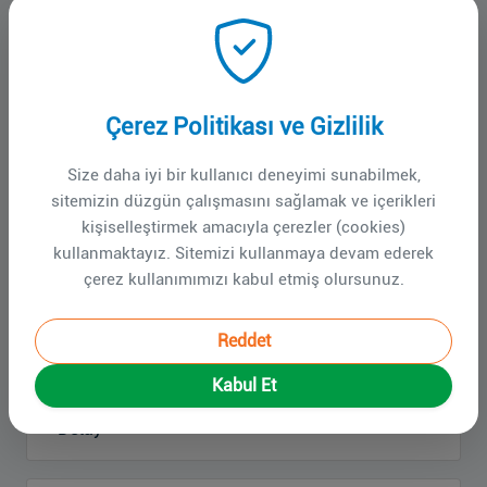
YÖNETİMİ, EVDE HASTA İZLEMİ VE
FİLYASYON'' (05.09.2020)
Detay
Çerez Politikası ve Gizlilik
TÜRK TORAKS DERNEĞİ - BASIN
Size daha iyi bir kullanıcı deneyimi sunabilmek,
BİLDİRİSİ (14.08.2020)
sitemizin düzgün çalışmasını sağlamak ve içerikleri
Detay
kişiselleştirmek amacıyla çerezler (cookies)
kullanmaktayız. Sitemizi kullanmaya devam ederek
çerez kullanımımızı kabul etmiş olursunuz.
COVID-19 SALGIN YÖNETİMİ VE
ÇALIŞMA REHBERİ - Bilimsel
Reddet
Danışma Kurulu Çalışması
(14.08.2020)
Kabul Et
Detay